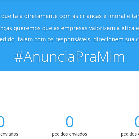
 que fala diretamente com as crianças é imoral e 
anças queremos que as empresas valorizem a ética e 
edido, falem com os responsáveis, direcionem sua 
#AnunciaPraMim
0
0
 enviados
pedidos enviados
pedidos 