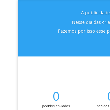
A publicidade
Nesse dia das cri
Fazemos por isso esse p
0
pedidos enviados
pedidos