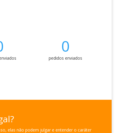
0
0
enviados
pedidos enviados
gal?
so, elas não podem julgar e entender o caráter