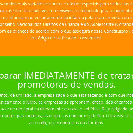
am dos mais variados recursos e efeitos especiais para seduzi-las à
anças têm sido cada vez mais visíveis, contribuindo para o aumento d
ismo na infância e no encurtamento da infância pelo chamamento contí
nselho Nacional dos Direitos da Criança e do Adolescente (Conanda
com as crianças de acordo com o que assegura nossa Constituição Fe
o Código de Defesa do Consumidor.
arar IMEDIATAMENTE de tratar
promotoras de vendas.
uanto, de um lado, a empresa sabe o que está fazendo e com que int
 unicamente o lucro, as empresas se apropriam, então, dos encantos
Trata-se de uma prática nitidamente abusiva e antiética. Seja dirigindo
produtos para adultos, as empresas concorrem de forma invasiva e
as condições econômicas das famílias.