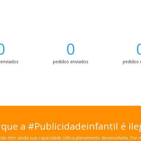
0
0
 enviados
pedidos enviados
pedidos 
que a #Publicidadeinfantil é ile
ão têm ainda sua capacidade crítica plenamente desenvolvida. Por is