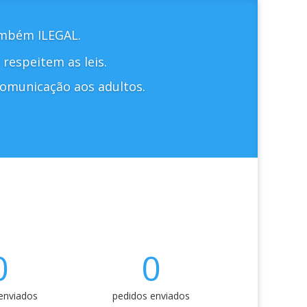
também ILEGAL.
respeitem as leis.
comunicação aos adultos.
0
0
enviados
pedidos enviados