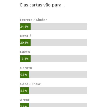
E as cartas vão para…
Ferrero / Kinder
24,6%
Nestlé
20,8%
Lacta
13,8%
Garoto
9,3%
Cacau Show
8,3%
Arcor
7,6%