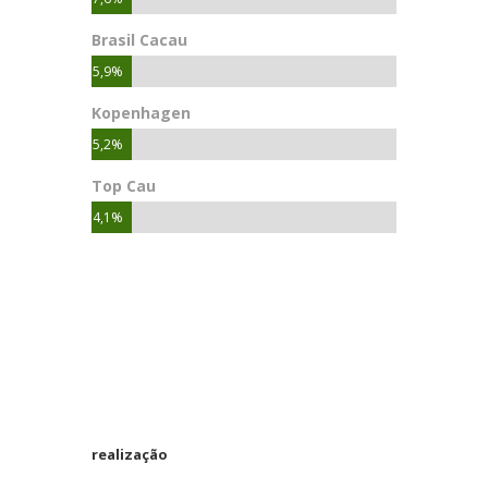
Brasil Cacau
5,9%
Kopenhagen
5,2%
Top Cau
4,1%
realização